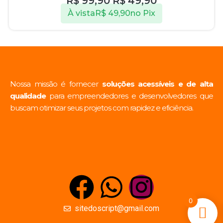
R$
99,90
R$
49,90
À vista
R$
49,90
no Pix
Nossa missão é fornecer
soluções acessíveis e de alta
qualidade
para empreendedores e desenvolvedores que
buscam otimizar seus projetos com rapidez e eficiência.
0
sitedoscript@gmail.com