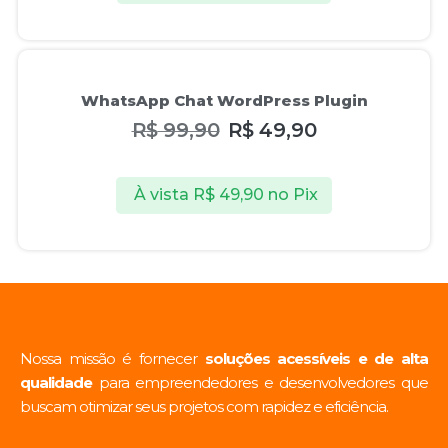
Oferta!
WhatsApp Chat WordPress Plugin
R$
99,90
R$
49,90
À vista
R$
49,90
no Pix
Nossa missão é fornecer
soluções acessíveis e de alta
qualidade
para empreendedores e desenvolvedores que
buscam otimizar seus projetos com rapidez e eficiência.