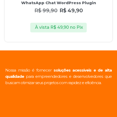
WhatsApp Chat WordPress Plugin
R$
99,90
R$
49,90
À vista
R$
49,90
no Pix
Nossa missão é fornecer
soluções acessíveis e de alta
qualidade
para empreendedores e desenvolvedores que
buscam otimizar seus projetos com rapidez e eficiência.